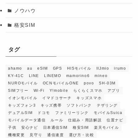
ノウハウ
格安SIM
タグ
ahamo
au
eSIM
GPS
HISモバイル
IIJmio
irumo
KY-41C
LINE
LINEMO
mamorino6
mineo
NUROモバイル
OCNモバイルONE
povo
SH-03M
SIMフリー
Wi-Fi
Y!mobile
らくらくスマホ
アプリ
イオンモバイル
イマドコサーチ
キッズスマホ
キッズフォン3
キッズ携帯
ソフトバンク
テザリング
デュアルSIM
ドコモ
ファミリーリンク
モバイルSuica
モバイルデータ通信
ルール
仕組み・用語解説
位置ナビ
子供
安心ナビ
日本通信SIM
格安SIM
楽天モバイル
機種変更
見守り
通信速度
選び方・比較