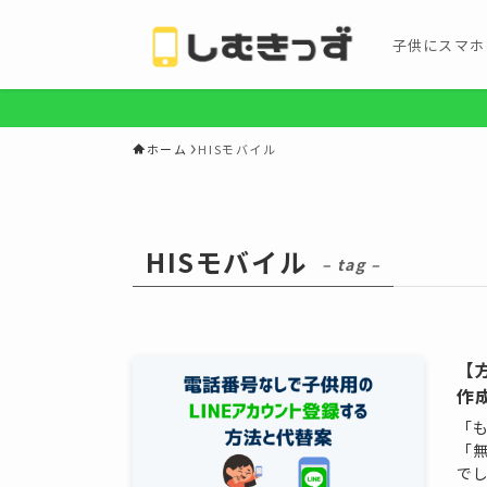
子供にスマホ
ホーム
HISモバイル
HISモバイル
– tag –
【
作
「
「
でし