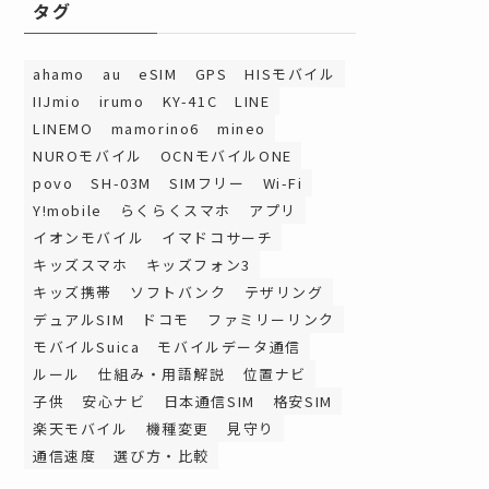
タグ
ahamo
au
eSIM
GPS
HISモバイル
IIJmio
irumo
KY-41C
LINE
LINEMO
mamorino6
mineo
NUROモバイル
OCNモバイルONE
povo
SH-03M
SIMフリー
Wi-Fi
Y!mobile
らくらくスマホ
アプリ
イオンモバイル
イマドコサーチ
キッズスマホ
キッズフォン3
キッズ携帯
ソフトバンク
テザリング
デュアルSIM
ドコモ
ファミリーリンク
モバイルSuica
モバイルデータ通信
ルール
仕組み・用語解説
位置ナビ
子供
安心ナビ
日本通信SIM
格安SIM
楽天モバイル
機種変更
見守り
通信速度
選び方・比較