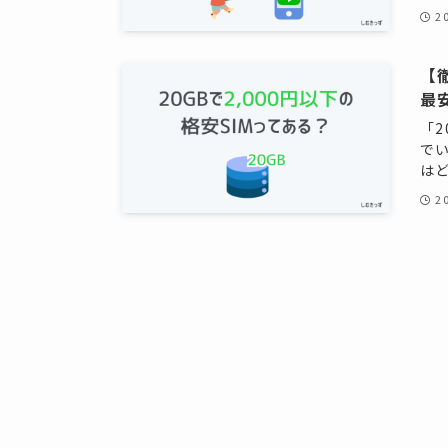
2
【
最
「
で
はど
2