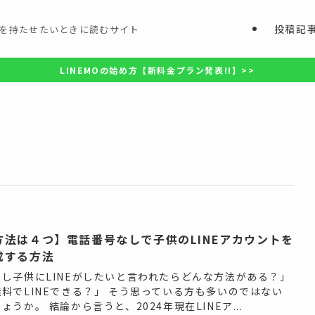
投稿記
を持たせたいときに読むサイト
LINEMOの始め方【新料金プラン発表!!】>>
方法は４つ】電話番号なしで子供のLINEアカウントを
成する方法
もし子供にLINEがしたいと言われたらどんな方法がある？」
無料でLINEできる？」 そう思っている方も多いのではない
ょうか。 結論から言うと、2024年現在LINEア...