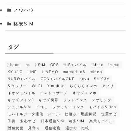
ノウハウ
格安SIM
タグ
ahamo
au
eSIM
GPS
HISモバイル
IIJmio
irumo
KY-41C
LINE
LINEMO
mamorino6
mineo
NUROモバイル
OCNモバイルONE
povo
SH-03M
SIMフリー
Wi-Fi
Y!mobile
らくらくスマホ
アプリ
イオンモバイル
イマドコサーチ
キッズスマホ
キッズフォン3
キッズ携帯
ソフトバンク
テザリング
デュアルSIM
ドコモ
ファミリーリンク
モバイルSuica
モバイルデータ通信
ルール
仕組み・用語解説
位置ナビ
子供
安心ナビ
日本通信SIM
格安SIM
楽天モバイル
機種変更
見守り
通信速度
選び方・比較