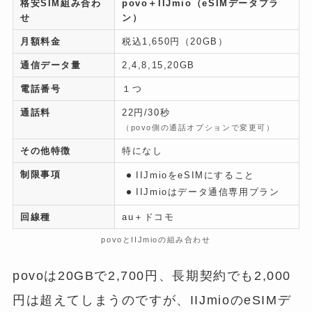
格安SIM組み合わ
povo＋IIJmio（eSIMデータプラ
せ
ン）
月額料金
税込1,650円（20GB）
通信データ量
2,4,8,15,20GB
電話番号
１つ
通話料
22円/30秒
（povo側の通話オプションで変更可）
その他特徴
特になし
制限事項
IIJmioをeSIMにすること
IIJmioはデータ通信専用プラン
回線種
au＋ドコモ
povoとIIJmioの組み合わせ
povoは20GBで2,700円、長期契約でも2,000
円は超えてしまうのですが、IIJmioのeSIMデ