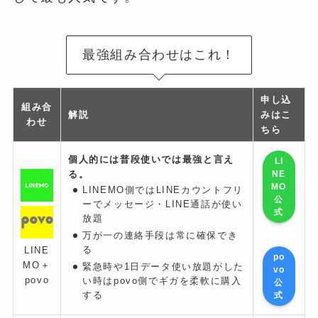
最強組み合わせはこれ！
申し込
組み合
解説
みはこ
わせ
ちら
個人的には普段使いでは最強と言え
LI
る。
NE
MO
LINEMO側ではLINEカウントフリ
公
ーでメッセージ・LINE通話が使い
式
放題
万が一の連絡手段は常に確保でき
る
LINE
po
MO＋
緊急時や1日データ使い放題がした
vo
povo
い時はpovo側でギガを柔軟に購入
公
する
式