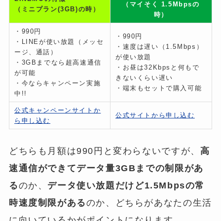
（マイそく 1.5Mbpsの
（ミニプラン(3GB)の時）
時）
・
990円
・990円
・LINEが使い放題（メッセ
・速度は遅い（1.5Mbps）
ージ、通話）
が使い放題
・3GBまでなら超高速通信
・お昼は32Kbpsと何もで
が可能
きないくらい遅い
・今ならキャンペーン実施
・端末もセットで購入可能
中!!
公式キャンペーンサイトか
公式サイトから申し込む
ら申し込む
どちらも月額は990円と変わらないですが、
高
速通信ができてデータ量3GBまでの制限があ
る
のか、
データ使い放題だけど1.5Mbpsの常
時速度制限がある
のか、どちらがあなたの生活
に向いているかがポイントになります。