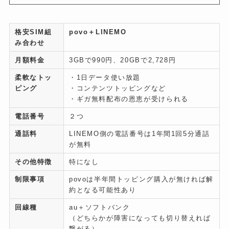
格安SIM組
povo＋LINEMO
み合わせ
月額料金
3GBで990円、20GBで2,728円
柔軟なトッ
・1日データ使い放題
ピング
・コンテンツトッピングなど
・ギガ無料配布の恩恵が受けられる
電話番号
２つ
通話料
LINEMO側の電話番号は1年間1回5分通話
が無料
その他特徴
特になし
制限事項
povoは半年間トッピング購入が無ければ解
約となる可能性あり
回線種
au＋ソフトバンク
（どちらかが障害になっても切り替えれば
繋がる）