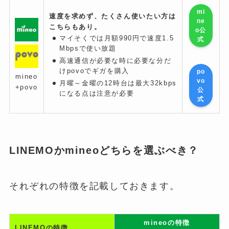
mi
速度を求めず、たくさん使いたい方は
ne
こちらもあり。
o公
マイそくでは月額990円で速度1.5
式
Mbpsで使い放題
高速通信が必要な時に必要な分だ
けpovoでギガを購入
po
mineo
vo
月曜～金曜の12時台は最大32kbps
+povo
公
になる点は注意が必要
式
LINEMOかmineoどちらを選ぶべき？
それぞれの特徴を記載しておきます。
mineoの特徴
LINEMOの特徴